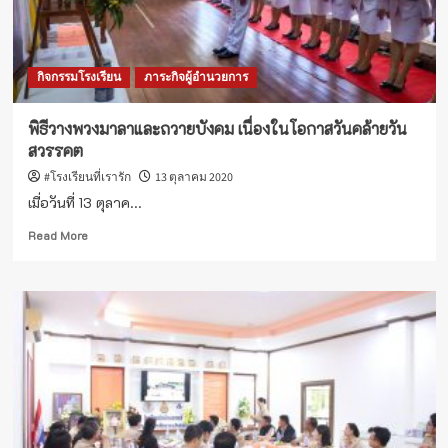
กิจกรรมโรงเรียน
ภาระกิจผู้อำนวยการ
พิธีวางพวงมาลาและถวายบังคม เนื่องในโอกาสวันคล้ายวัน
สวรรคต
#โรงเรียนที่เรารัก
13 ตุลาคม 2020
เมื่อวันที่ 13 ตุลาค...
Read
Read More
more
about
พิธี
วาง
พวง
มาลา
และ
ถวาย
บังคม
เนื่อง
ใน