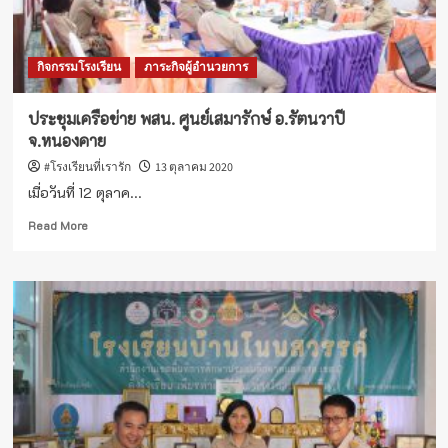
โอกาส
วัน
คล้าย
กิจกรรมโรงเรียน
ภาระกิจผู้อำนวยการ
วัน
สวรรคต
ประชุมเครือข่าย พสน. ศูนย์เสมารักษ์ อ.รัตนวาปี
จ.หนองคาย
#โรงเรียนที่เรารัก
13 ตุลาคม 2020
เมื่อวันที่ 12 ตุลาค...
Read
Read More
more
about
ประชุม
เครือ
ข่าย
พสน.
ศูนย์
เสมา
รักษ์
อ.รัตน
วาปี