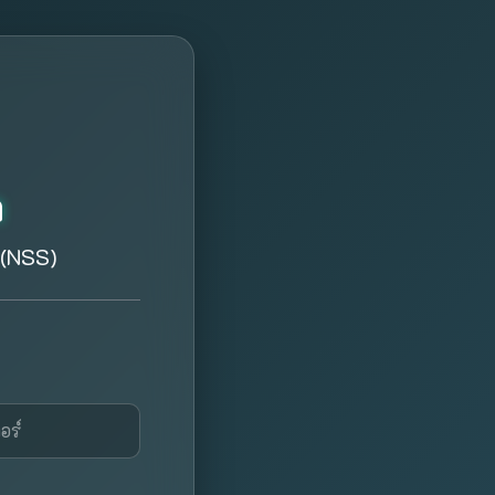
m
 (NSS)