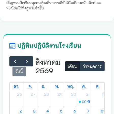
เชิญชวนนักเรียนทุกคนร่วมกิจกรรมกีฬาสีในเดือนหน้า ติดต่อลง
ทะเบียนได้ที่ครูประจำชั้น
ปฏิทินปฏิบัติงานโรงเรียน
สิงหาคม
เดือน
กำหนดการ
2569
วันนี้
อา.
จ.
อ.
พ.
พฤ.
ศ.
ส.
26
27
28
29
30
31
1
00
พิธีถวายสัตย์ปฏิ
2
3
4
5
6
7
8