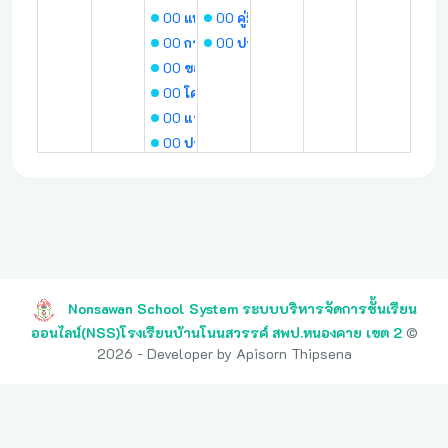
00
แนวทางการดำเนินการตามหลักเกณฑ์การคำ
00
คู่มือการตรวจราชการและติดตาม
00
การเผยแพร่และนำผลงานวิจัยไปใช้ประโยช
00
ประกาศผลการแข่งขันทักษะภาษาไ
00
ขอความอนุเคราะห์ตอบแบบสอบถาม
00
โครงการประกวดพลงานเชิงสร้างสรรค์ สิ่งแ
00
แจ้งประกาศผลการแข่งขันและรายชื่อผู้มีสิทธ
00
ประชาสัมพันธ์การออกแบบตราสัญลักษณ์ 
00
หลักเกณฑ์การขยายเวลาการเบิกจ่ายเงินที่ได้
00
อักษรอาสา in action
00
านวันเฉลิมพระเกียรติพระบาทสมเด็จพระเจ้า
9
10
11
12
13
14
15
Nonsawan School System ระบบบริหารจัดการชั้นเรียน
16
17
18
19
20
21
22
ออนไลน์(NSS)โรงเรียนบ้านโนนสวรรค์ สพป.หนองคาย เขต 2
©
2026 - Developer by Apisorn Thipsena
23
24
25
26
27
28
29
ติดตั้งแอป NSS
30
31
1
2
3
4
5