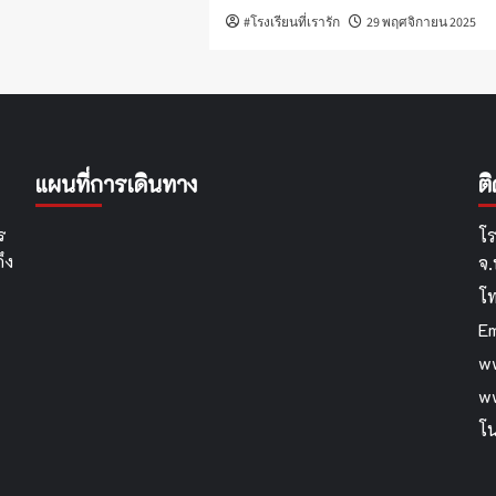
#โรงเรียนที่เรารัก
29 พฤศจิกายน 2025
แผนที่การเดินทาง
ต
ร
โร
ึง
จ
โ
Em
ww
w
โน