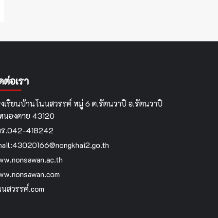
ิดต่อเรา
งเรียนบ้านโนนสวรรค์ หมู่ 6 ต.รัตนวาปี อ.รัตนวาปี
.หนองคาย 43120
ทร.042-418242
ail:43020166@nongkhai2.go.th
w.nonsawan.ac.th
ww.nonsawan.com
นสวรรค์.com