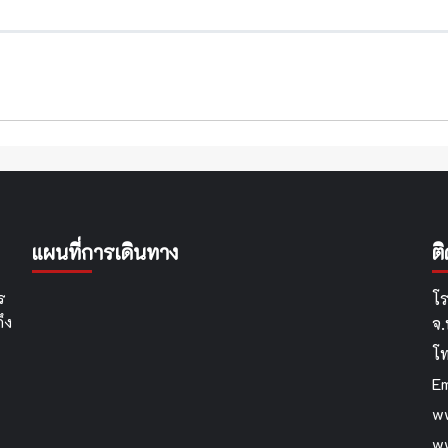
แผนที่การเดินทาง
ต
ร
โร
ึง
จ
โ
Em
ww
w