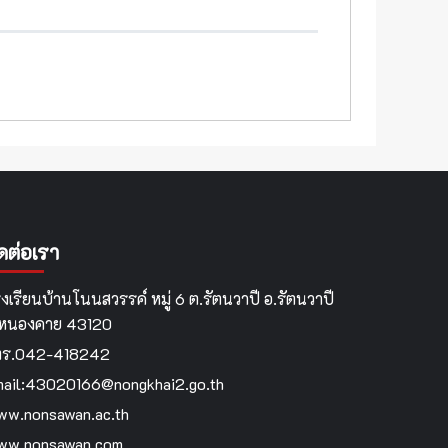
ิดต่อเรา
งเรียนบ้านโนนสวรรค์ หมู่ 6 ต.รัตนวาปี อ.รัตนวาปี
.หนองคาย 43120
ทร.042-418242
ail:43020166@nongkhai2.go.th
w.nonsawan.ac.th
ww.nonsawan.com