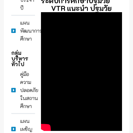
ระดับการศึกษาปฐมวัย
VTR แนะนำ ปฐมวัย
ปี
แผน
พัฒนาการ
ศึกษา
กลุ่ม
บริหาร
ทั่วไป
คู่มือ
ความ
ปลอดภัย
ในสถาน
ศึกษา
แผน
เผชิญ