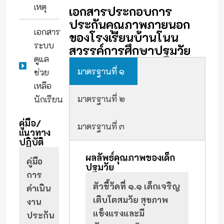
เหตุ
เอกสารประกอบการ
ประกันคุณภาพภายนอก
เอกสาร
ของโรงเรียนบ้านโนน
ระบบ
สวรรค์การศึกษาปฐมวัย
ดูแล
มาตรฐานที่ ๑
ช่วย
เหลือ
มาตรฐานที่ ๒
นักเรียน
คู่มือ/
มาตรฐานที่ ๓
แนวทาง
ปฏิบัติ
ผลลัพธ์คุณภาพของเด็ก
คู่มือ
ปฐมวัย
การ
ตัวชี้วัดที่ ๑.๑ เด็กเจริญ
ดำเนิน
เติบโตสมวัย สุขภาพ
งาน
แข็งแรงและมี
ประกัน