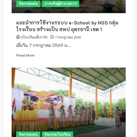
กิจกรรมเด่น
ภาระกิจผู้อำนวยการ
สื่อ
เทคโนโลยี
ดิจิทัล
แนะนำการใช้งานระบบ e-School by NSS กลุ่ม
(OBEC
Content
โรงเรียน สร้างแป้น สพป.อุดรธานี เขต 1
Center)
#โรงเรียนที่เรารัก
7 กรกฎาคม 2026
เมื่อวัน 7 กรกฎาคม 2569 น...
Read
Read More
more
about
แนะนำ
การ
ใช้
งาน
ระบบ
e-
School
by
NSS
กลุ่ม
โรงเรียน
กิจกรรมเด่น
กิจกรรมโรงเรียน
สร้าง