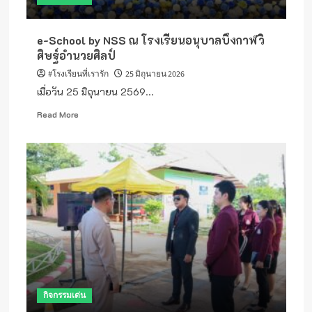
เลิศ(Best
Practice)
e-School by NSS ณ โรงเรียนอนุบาลบึงกาฬวิ
ประเภท
ผู้
ศิษฐ์อำนวยศิลป์
บริหาร
#โรงเรียนที่เรารัก
25 มิถุนายน 2026
สถาน
เมื่อวัน 25 มิถุนายน 2569...
ศึกษา
ระดับ
Read
Read More
จังหวัด
more
หนองคาย
about
ของ
e-
สำนักงาน
School
ป.ป.ช.จังหวัด
by
หนองคาย
NSS
ณ
โรงเรียน
อนุบาล
บึง
กาฬ
วิ
ศิษฐ์
กิจกรรมเด่น
อำนวยศิลป์