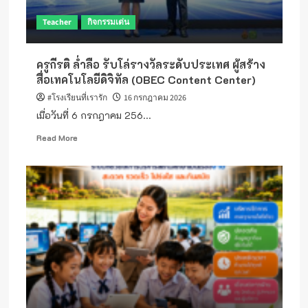
Teacher
กิจกรรมเด่น
ครูกีรติ ล่ำลือ รับโล่รางวัลระดับประเทศ ผู้สร้าง
สื่อเทคโนโลยีดิจิทัล (OBEC Content Center)
#โรงเรียนที่เรารัก
16 กรกฎาคม 2026
เมื่อวันที่ 6 กรกฎาคม 256...
Read
Read More
more
about
ครู
กีรติ
ล่ำ
ลือ
รับ
โล่
รางวัล
ระดับ
ประเทศ
ผู้
สร้าง