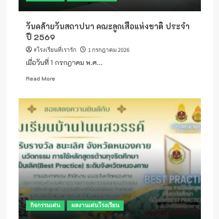
แป้น
สพป.อุดรธานี
วันคล้ายวันสถาปนา คณะลูกเสือแห่งชาติ ประจำ
เขต
1
ปี 2569
#โรงเรียนที่เรารัก
1 กรกฎาคม 2026
เมื่อวันที่ 1 กรกฎาคม พ.ศ...
Read
Read More
more
about
วัน
คล้าย
วัน
สถาปนา
คณะ
ลูก
เสือ
แห่ง
ชาติ
ประจำ
ปี
กิจกรรมเด่น
ผลงานเด่นโรงเรียน
2569