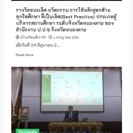
รางวัลชนะเลิศ นวัตกรรม การใช้หลักสูตรต้าน
ทุจริตศึกษา ที่เป็นเลิศ(Best Practice) ประเภทผู้
บริหารสถานศึกษา ระดับจังหวัดหนองคาย ของ
สำนักงาน ป.ป.ช.จังหวัดหนองคาย
#โรงเรียนที่เรารัก
1 กรกฎาคม 2026
เมื่อวันที่ 24 มิถุนายน 2...
Read
Read More
more
about
รางวัล
ชนะ
เลิศ
นวัตกรรม
การ
ใช้
หลักสูตร
ต้าน
ทุจริต
ศึกษา
ที่
กิจกรรมเด่น
เป็น