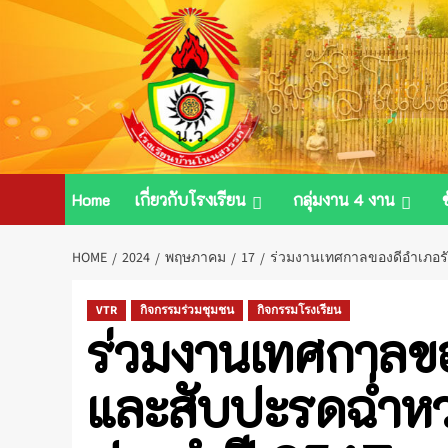
Skip
to
content
Home
เกี่ยวกับโรงเรียน
กลุ่มงาน 4 งาน
HOME
2024
พฤษภาคม
17
ร่วมงานเทศกาลของดีอำเภอรั
VTR
กิจกรรมร่วมชุมชน
กิจกรรมโรงเรียน
ร่วมงานเทศกาลขอ
และสับปะรดฉ่ำหว