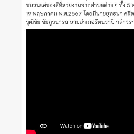
ขบวนแห่ของดีที่สวยงามจากตำบลต่าง ๆ ทั้ง 5 ต
19 พฤษภาคม พ.ศ.2567 โดยมีนายยุทธนา ศรีต
วุฒิชัย ชัยภูวนารถ นายอำเภอรัตนวาปี กล่าวรา