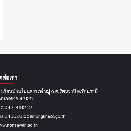
ิดต่อเรา
งเรียนบ้านโนนสวรรค์ หมู่ 6 ต.รัตนวาปี อ.รัตนวาปี
.หนองคาย 43120
ทร.042-418242
ail:43020166@nongkhai2.go.th
w.nonsawan.ac.th