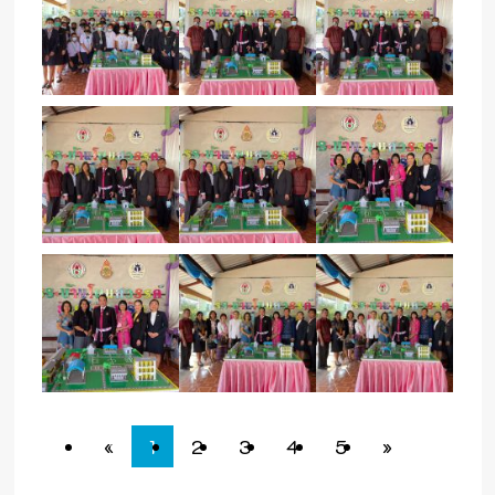
«
1
2
3
4
5
»