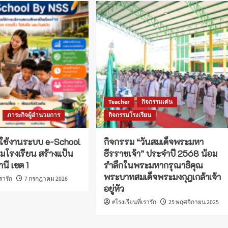
Teacher
กิจกรรมเด่น
ภาระกิจผู้อำนวยการ
กิจกรรมโรงเรียน
ใช้งานระบบ e-School
กิจกรรม “วันสมเด็จพระมหา
่มโรงเรียน สร้างแป้น
ธีรราชเจ้า” ประจำปี 2568 น้อม
นี เขต 1
รำลึกในพระมหากรุณาธิคุณ
พระบาทสมเด็จพระมงกุฎเกล้าเจ้า
เรารัก
7 กรกฎาคม 2026
อยู่หัว
#โรงเรียนที่เรารัก
25 พฤศจิกายน 2025