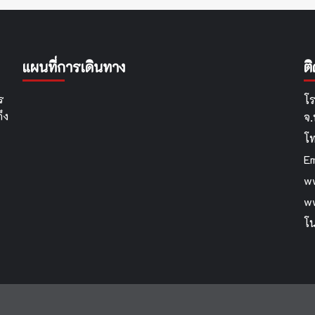
แผนที่การเดินทาง
ต
ร
โร
ึง
จ
โ
Em
ww
w
โน