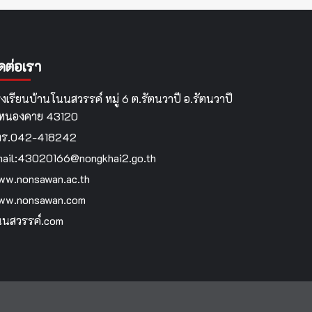
ิดต่อเรา
งเรียนบ้านโนนสวรรค์ หมู่ 6 ต.รัตนวาปี อ.รัตนวาปี
.หนองคาย 43120
ทร.042-418242
ail:43020166@nongkhai2.go.th
w.nonsawan.ac.th
ww.nonsawan.com
นสวรรค์.com