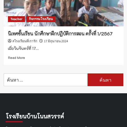
กส์
ปี
การ
Teacher
กิจกรรมโรงเรียน
ศึกษา
2567
นิเทศชั้นเรียน นักศึกษาฝึกปฏิบัติการสอน ครั้งที่ 1/2567
#โรงเรียนที่เรารัก
17 มิถุนายน 2024
เมื่อวันจันทร์ที่ 17...
Read
Read More
more
about
นิเทศ
ค้นหา
ชั้น
สำหรับ:
เรียน
นักศึกษา
ฝึก
ปฏิบัติ
การ
สอน
โรงเรียนบ้านโนนสวรรค์
ครั้ง
ที่
1/2567