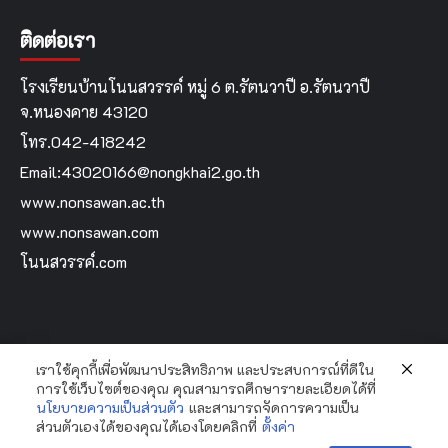
ติดต่อเรา
โรงเรียนบ้านโนนสวรรค์ หมู่ 6 ต.รัตนวาปี อ.รัตนวาปี
จ.หนองคาย 43120
โทร.042-418242
Email:43020166@nongkhai2.go.th
www.nonsawan.ac.th
www.nonsawan.com
โนนสวรรค์.com
เราใช้คุกกี้เพื่อพัฒนาประสิทธิภาพ และประสบการณ์ที่ดีใน
Home
การใช้เว็บไซต์ของคุณ คุณสามารถศึกษารายละเอียดได้ที่
นโยบายความเป็นส่วนตัว
และสามารถจัดการความเป็น
ส่วนตัวเองได้ของคุณได้เองโดยคลิกที่
ตั้งค่า
Copyright Bannonsawan School By...Krooyingyai © All