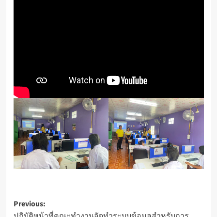
Post
Previous:
ปฏิบัติหน้าที่คณะทำงานจัดทำระบบข้อมูลสำหรับการ