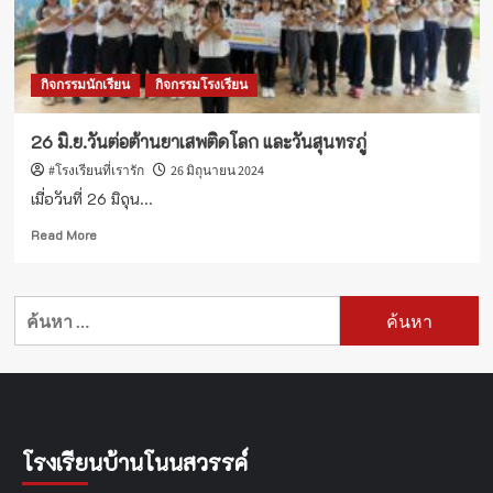
กิจกรรมนักเรียน
กิจกรรมโรงเรียน
26 มิ.ย.วันต่อต้านยาเสพติดโลก และวันสุนทรภู่
#โรงเรียนที่เรารัก
26 มิถุนายน 2024
เมื่อวันที่ 26 มิถุน...
Read
Read More
more
about
26
ค้นหา
มิ.ย.วัน
สำหรับ:
ต่อ
ต้าน
ยา
เสพ
ติด
โลก
โรงเรียนบ้านโนนสวรรค์
และ
วัน