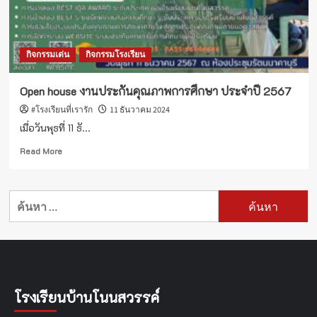
กิจกรรมเด่น
กิจกรรมโรงเรียน
Open house งานประกันคุณภาพการศึกษา ประจำปี 2567
#โรงเรียนที่เรารัก
11 ธันวาคม 2024
เมื่อวันพุธที่ 11 ธั...
Read
Read More
more
about
Open
ค้นหา
house
สำหรับ:
งาน
ประกัน
คุณภาพ
การ
ศึกษา
ประจำ
โรงเรียนบ้านโนนสวรรค์
ปี
2567