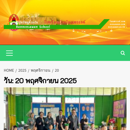
Skip
to
content
Primary
Menu
HOME
2025
พฤศจิกายน
20
วัน:
20 พฤศจิกายน 2025