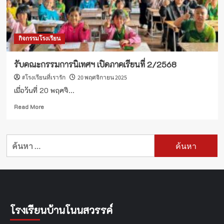
กิจกรรมโรงเรียน
รับคณะกรรมการนิเทศฯ เปิดภาคเรียนที่ 2/2568
#โรงเรียนที่เรารัก
20 พฤศจิกายน 2025
เมื่อวันที่ 20 พฤศจิ...
Read
Read More
more
about
รับ
ค้นหา
คณะ
สำหรับ:
กรรมการ
นิ
เทศฯ
เปิด
ภาค
เรียน
โรงเรียนบ้านโนนสวรรค์
ที่
2/2568