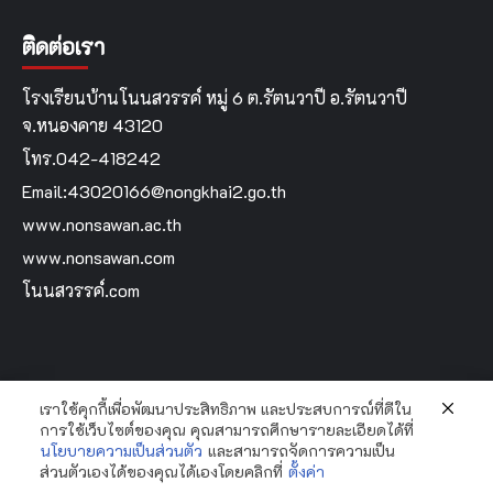
ติดต่อเรา
โรงเรียนบ้านโนนสวรรค์ หมู่ 6 ต.รัตนวาปี อ.รัตนวาปี
จ.หนองคาย 43120
โทร.042-418242
Email:43020166@nongkhai2.go.th
www.nonsawan.ac.th
www.nonsawan.com
โนนสวรรค์.com
เราใช้คุกกี้เพื่อพัฒนาประสิทธิภาพ และประสบการณ์ที่ดีใน
Home
การใช้เว็บไซต์ของคุณ คุณสามารถศึกษารายละเอียดได้ที่
นโยบายความเป็นส่วนตัว
และสามารถจัดการความเป็น
ส่วนตัวเองได้ของคุณได้เองโดยคลิกที่
ตั้งค่า
Copyright Bannonsawan School By...Krooyingyai © All