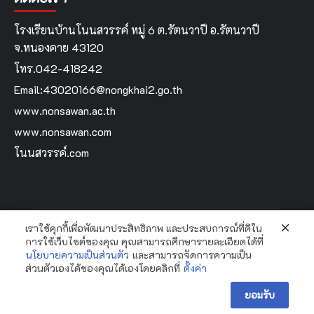
โรงเรียนบ้านโนนสวรรค์ หมู่ 6 ต.รัตนวาปี อ.รัตนวาปี
จ.หนองคาย 43120
โทร.042-418242
Email:43020166@nongkhai2.go.th
www.nonsawan.ac.th
www.nonsawan.com
โนนสวรรค์.com
เราใช้คุกกี้เพื่อพัฒนาประสิทธิภาพ และประสบการณ์ที่ดีใน
Home
การใช้เว็บไซต์ของคุณ คุณสามารถศึกษารายละเอียดได้ที่
นโยบายความเป็นส่วนตัว
และสามารถจัดการความเป็น
ส่วนตัวเองได้ของคุณได้เองโดยคลิกที่
ตั้งค่า
Copyright Bannonsawan School By...Krooyingyai © All
ยอมรับ
rights reserved.
|
CoverNews
by AF themes.