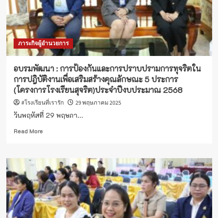
ทุจริต
ใน
การ
ปฎิบัติ
ภาระกิจผู้อำนวยการ
งาน
เพื่อ
เสริม
อบรมพัฒนา : การป้องกันและการปราบปรามการทุจริตใน
สร้าง
การปฎิบัติงานเพื่อเสริมสร้างคุณลักษณะ 5 ประการ
คุณลักษณะ
(โครงการโรงเรียนสุจริต)ประจำปีงบประมาณ 2568
5
ประการ
#โรงเรียนที่เรารัก
29 พฤษภาคม 2025
(โครงการ
วันพฤหัสที่ 29 พฤษภา...
โรงเรียน
สุจริต)
Read
Read More
ประจำ
more
ปีงบประมาณ
about
2568
อบรม
พัฒนา
:
การ
ป้องกัน
และ
การ