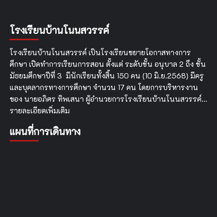
คุณธรรม
และ
ความ
โรงเรียนบ้านโนนสวรรค์
โปร่งใส
ใน
โรงเรียนบ้านโนนสวรรค์ เป็นโรงเรียนขยายโอกาสทางการ
การ
ดำเนิน
ศึกษา เปิดทำการเรียนการสอน ตั้งแต่ ระดับชั้น อนุบาล 2 ถึง ชั้น
งาน
มัธยมศึกษาปีที่ 3 มีนักเรียนทั้งสิ้น 150 คน (10 มิ.ย.2568) มีครู
ของ
และบุคลากรทางการศึกษา จำนวน 17 คน โดยการบริหารงาน
สถาน
ศึกษา
ของ นายอภิศร ทิพเสนา ผู้อำนวยการโรงเรียนบ้านโนนสวรรค์…
ออนไลน์
รายละเอียดเพิ่มเติม
(ITA
Online)
แผนที่การเดินทาง
ประจำ
ปีงบประมาณ
พ.ศ.
2568