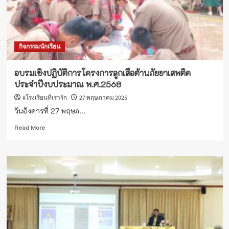
มี
ส่วน
ได้
ส่วน
กิจกรรมนักเรียน
เสีย
ภายนอก
EIT
อบรมเชิงปฏิบัติการโครงการลูกเสือต้านภัยยาเสพติด
และ
ประจำปีงบประมาณ พ.ศ.2568
การ
ประชุม
#โรงเรียนที่เรารัก
27 พฤษภาคม 2025
การ
วันอังคารที่ 27 พฤษภ...
เป็น
ข้าราชการ
Read
Read More
ที่
more
ดี
about
อบรม
เชิง
ปฏิบัติ
การ
โครงการ
ลูก
เสือ
ต้าน