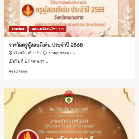
บุคลากร
ด้าน
ระบบ
สารสนเทศ
เพื่อ
Teacher
เผยแพร่งานวิชาการ
การ
วางแผน
และ
รางวัลครูผู้สอนดีเด่น ประจำปี 2568
สนับสนุน
#โรงเรียนที่เรารัก
27 พฤษภาคม 2025
การ
บริหาร
เมื่อวันที่ 27 พฤษภา...
งบ
Read
ประมาณ
Read More
more
ปี
about
การ
รางวัล
ศึกษา
ครู
2568
ผู้
สอน
ดี
เด่น
ประจำ
ปี
2568