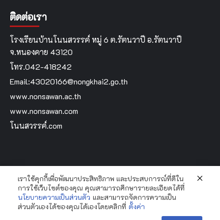
ติดต่อเรา
โรงเรียนบ้านโนนสวรรค์ หมู่ 6 ต.รัตนวาปี อ.รัตนวาปี
จ.หนองคาย 43120
โทร.042-418242
Email:43020166@nongkhai2.go.th
www.nonsawan.ac.th
www.nonsawan.com
โนนสวรรค์.com
เราใช้คุกกี้เพื่อพัฒนาประสิทธิภาพ และประสบการณ์ที่ดีใน
Home
การใช้เว็บไซต์ของคุณ คุณสามารถศึกษารายละเอียดได้ที่
นโยบายความเป็นส่วนตัว
และสามารถจัดการความเป็น
ส่วนตัวเองได้ของคุณได้เองโดยคลิกที่
ตั้งค่า
Copyright Bannonsawan School By...Krooyingyai © All