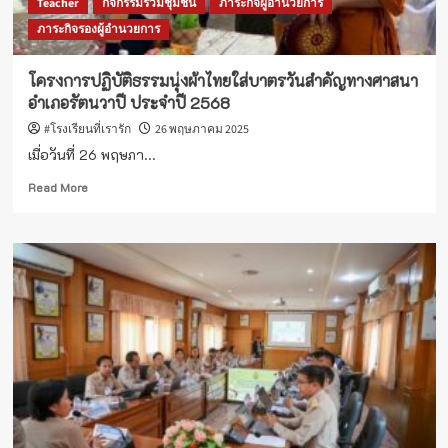
Teacher
กิจกรรมร่วมชุมชน
ภาระกิจผู้อำนวยการ
ภาระกิจรองผู้อำนวยการ
โครงการปฏิบัติธรรมนุ่งผ้าไทยใส่บาตรวันสำคัญทางศาสนา
อำเภอรัตนวาปี ประจำปี 2568
#โรงเรียนที่เรารัก
26 พฤษภาคม 2025
เมื่อวันที่ 26 พฤษภา...
Read
Read More
more
about
โครงการ
ปฏิบัติ
ธรรม
นุ่ง
ผ้า
ไทย
ใส่
บาตร
วัน
สำคัญ
ทาง