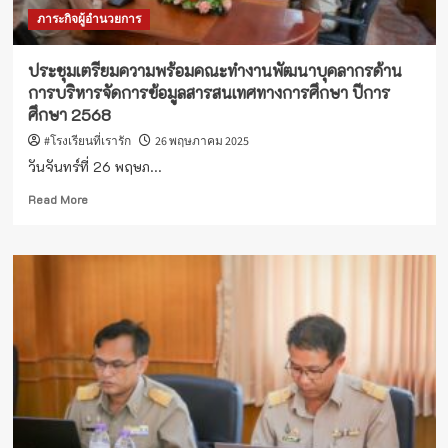
ศาสนา
ภาระกิจผู้อำนวยการ
อำเภอ
รัตน
วาปี
ประชุมเตรียมความพร้อมคณะทำงานพัฒนาบุคลากรด้าน
ประจำ
การบริหารจัดการข้อมูลสารสนเทศทางการศึกษา ปีการ
ปี
ศึกษา 2568
2568
#โรงเรียนที่เรารัก
26 พฤษภาคม 2025
วันจันทร์ที่ 26 พฤษภ...
Read
Read More
more
about
ประชุม
เตรียม
ความ
พร้อม
คณะ
ทำงาน
พัฒนา
บุคลากร
ด้าน
การ
บริหาร