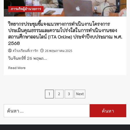
จัดการ
ภาระกิจผู้อำนวยการ
ข้อมูล
สารสนเทศ
ทางการ
วิทยากรประชุมชี้แจงแนวทางการดำเนินงานโครงการ
ศึกษา
ประเมินคุณธรรมและความโปร่งใสในการดำเนินงานของ
ปี
สถานศึกษาออนไลน์ (ITA Online) ประจำปีงบประมาณ พ.ศ.
การ
2568
ศึกษา
2568
#โรงเรียนที่เรารัก
26 พฤษภาคม 2025
วันจันทร์ที่ 26 พฤษภ...
Read
Read More
more
about
วิทยากร
ประชุม
Posts
1
2
3
Next
ชี้แจง
แนวทาง
pagination
การ
ค้นหา
ดำเนิน
สำหรับ:
งาน
โครงการ
ประเมิน