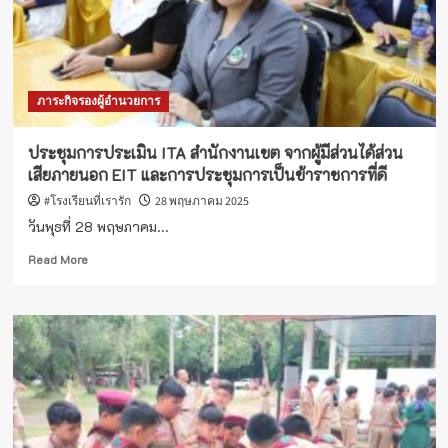
ปราบ
ปราม
การ
ทุจริต
ใน
ภาระกิจรองผู้อำนวยการ
การ
ปฎิบัติ
งาน
ประชุมการประเมิน ITA สำนักงานเขต จากผู้มีส่วนได้ส่วน
เพื่อ
เสียภายนอก EIT และการประชุมการเป็นข้าราชการที่ดี
เสริม
สร้าง
#โรงเรียนที่เรารัก
28 พฤษภาคม 2025
คุณลักษณะ
วันพุธที่ 28 พฤษภาคม...
5
ประการ
Read
Read More
(โครงการ
more
โรงเรียน
about
สุจริต)ประจำ
ประชุม
ปีงบประมาณ
การ
2568
ประเมิน
ITA
สำนักงาน
เขต
จาก
ผู้