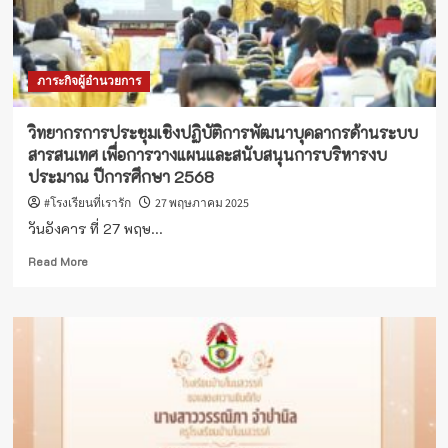
ภัย
ยา
เสพ
ติด
ภาระกิจผู้อำนวยการ
ประจำ
ปีงบประมาณ
พ.ศ.2568
วิทยากรการประชุมเชิงปฏิบัติการพัฒนาบุคลากรด้านระบบ
สารสนเทศ เพื่อการวางแผนและสนับสนุนการบริหารงบ
ประมาณ ปีการศึกษา 2568
#โรงเรียนที่เรารัก
27 พฤษภาคม 2025
วันอังคาร ที่ 27 พฤษ...
Read
Read More
more
about
วิทยากร
การ
ประชุม
เชิง
ปฏิบัติ
การ
พัฒนา