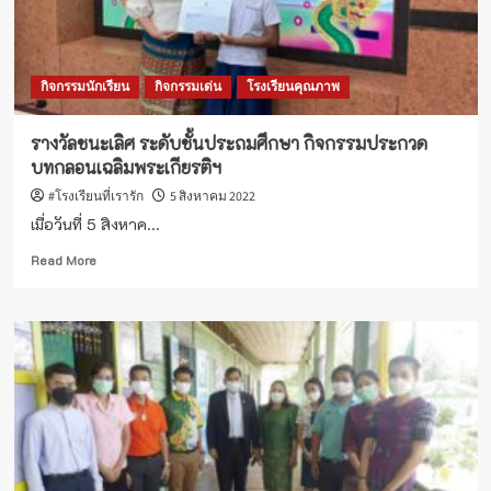
มัธยมศึกษา
กิจกรรม
ประกวด
บทกลอน
กิจกรรมนักเรียน
กิจกรรมเด่น
โรงเรียนคุณภาพ
เฉลิม
พระ
เกีย
รางวัลชนะเลิศ ระดับชั้นประถมศึกษา กิจกรรมประกวด
รติฯ
บทกลอนเฉลิมพระเกียรติฯ
#โรงเรียนที่เรารัก
5 สิงหาคม 2022
เมื่อวันที่ 5 สิงหาค...
Read
Read More
more
about
รางวัล
ชนะ
เลิศ
ระดับ
ชั้น
ประถม
ศึกษา
กิจกรรม
ประกวด