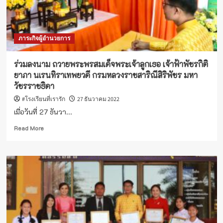
ภาระกิจผู้อำนวยการ
ร่วมลงนาม ถวายพระพรสมเด็จพระเจ้าลูกเธอ เจ้าฟ้าพัชรกิติ
ยาภา นเรนทิราเทพยวดี กรมหลวงราชสาริณีสิริพัชร มหา
วัชรราชธิดา
#โรงเรียนที่เรารัก
27 ธันวาคม 2022
เมื่อวันที่ 27 ธันวา...
Read
Read More
more
about
ร่วม
ลง
นาม
ถวาย
พระพร
สมเด็จ
พระเจ้า
ลูกเธอ