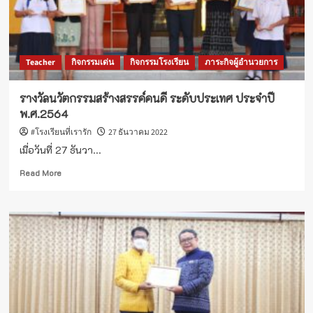
เจ้า
ฟ้า
พัช
รกิ
Teacher
กิจกรรมเด่น
กิจกรรมโรงเรียน
ภาระกิจผู้อำนวยการ
ติ
ยาภา
นเร
รางวัลนวัตกรรมสร้างสรรค์คนดี ระดับประเทศ ประจำปี
นทิ
พ.ศ.2564
รา
เทพย
#โรงเรียนที่เรารัก
27 ธันวาคม 2022
วดี
เมื่อวันที่ 27 ธันวา...
กรม
หลวง
Read
Read More
ราช
more
สา
about
ริณี
รางวัล
สิริ
นวัตกรรม
พัชร
สร้างสรรค์
มหา
คนดี
วัชร
ระดับ
ราช
ประเทศ
ธิดา
ประจำ
ปี