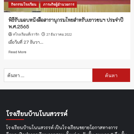
กิจกรรมโรงเรียน
ภาระกิจผู้อำนวยการ
พิธีรับมอบหนังสือสารานุกรมไทยสำหรับเยาวชนฯ ประจำปี
พ.ศ.2565
#โรงเรียนที่เรารัก
27 ธันวาคม 2022
เมื่อวันที่ 27 ธันวา...
Read
Read More
more
about
พิธี
ค้นหา
รับ
สำหรับ:
มอบ
หนังสือ
สารานุกรม
ไทย
สำหรับ
เยาว
โรงเรียนบ้านโนนสวรรค์
ชนฯ
ประจำ
ปี
โรงเรียนบ้านโนนสวรรค์ เป็นโรงเรียนขยายโอกาสทางการ
พ.ศ.2565