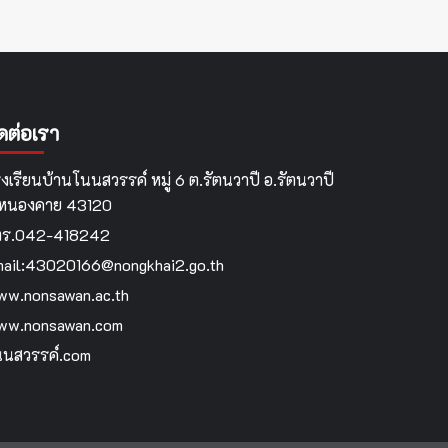
ิดต่อเรา
งเรียนบ้านโนนสวรรค์ หมู่ 6 ต.รัตนวาปี อ.รัตนวาปี
.หนองคาย 43120
ทร.042-418242
ail:43020166@nongkhai2.go.th
w.nonsawan.ac.th
ww.nonsawan.com
นสวรรค์.com