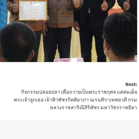
Next:
กิจกรรมปล่อยปลา เพื่อถวายเป็นพระราชกุศล แด่สมเด็จ
พระเจ้าลูกเธอ เจ้าฟ้าพัชรกิตติยาภา นเรนทิราเทพยวดี กรม
หลวงราชสาริณีสิริพัชร มหาวัชรราชธิดา