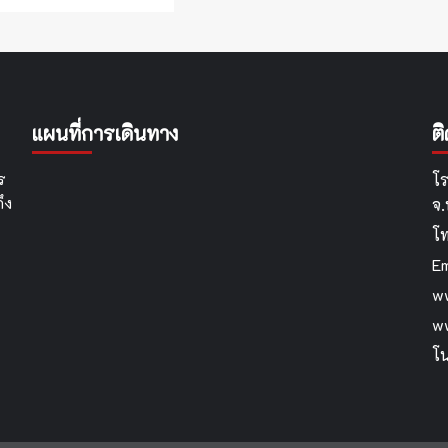
แผนที่การเดินทาง
ต
ร
โร
ึง
จ
โ
Em
ww
w
โน