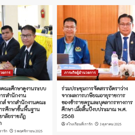
นวยการ
ภาระกิจผู้อำนวยการ
ับคณะศึกษาดูงานระบบ
ร่วมประชุมการจัดสรรอัตราว่าง
การสำนักงาน
จากผลการเกษียณอายุราชการ
นิกส์ จากสำนักงานคณะ
ของข้าราชครูและบุคลากรทางการ
รศึกษาขั้นพื้นฐาน
ศึกษา เมื่อสิ้นปีงบประมาณ พ.ศ.
ยาลัยราชภัฏ
2568
า
#โรงเรียนที่เรารัก
3 ตุลาคม 2025
เรารัก
5 พฤศจิกายน 2025