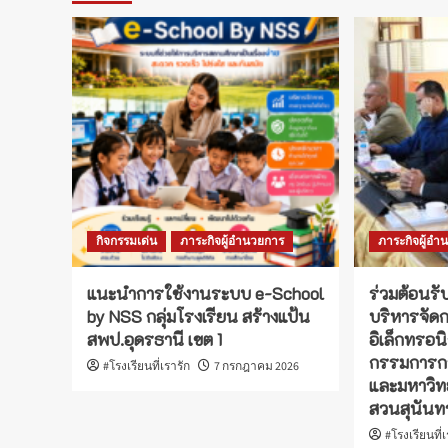
กิจกรรมเด่น
ภาระกิจผู้อำนวยการ
ภาระกิจผู้อำ
แนะนำการใช้งานระบบ e-School
ร่วมต้อนร
by NSS กลุ่มโรงเรียน สร้างแป้น
บริหารจัด
สพป.อุดรธานี เขต 1
อิเล็กทรอ
กรรมการกา
#โรงเรียนที่เรารัก
7 กรกฎาคม 2026
และมหาวิท
สวนสุนันท
#โรงเรียนที่