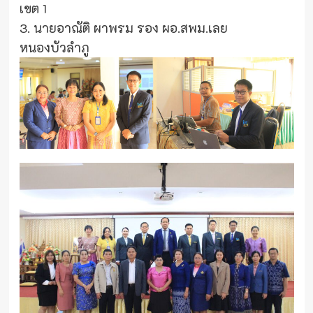
เขต 1
3. นายอาณัติ ผาพรม รอง ผอ.สพม.เลย
หนองบัวลำภู