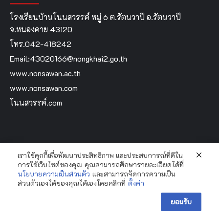
โรงเรียนบ้านโนนสวรรค์ หมู่ 6 ต.รัตนวาปี อ.รัตนวาปี
จ.หนองคาย 43120
โทร.042-418242
Email:43020166@nongkhai2.go.th
www.nonsawan.ac.th
www.nonsawan.com
โนนสวรรค์.com
เราใช้คุกกี้เพื่อพัฒนาประสิทธิภาพ และประสบการณ์ที่ดีใน
Home
การใช้เว็บไซต์ของคุณ คุณสามารถศึกษารายละเอียดได้ที่
นโยบายความเป็นส่วนตัว
และสามารถจัดการความเป็น
ส่วนตัวเองได้ของคุณได้เองโดยคลิกที่
ตั้งค่า
Copyright Bannonsawan School By...Krooyingyai © All
ยอมรับ
rights reserved.
|
CoverNews
by AF themes.