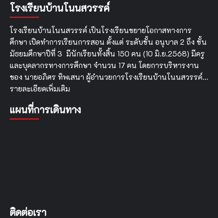
โรงเรียนบ้านโนนสวรรค์
เรียน
รู้
ใน
โรงเรียนบ้านโนนสวรรค์ เป็นโรงเรียนขยายโอกาสทางการ
การ
ศึกษา เปิดทำการเรียนการสอน ตั้งแต่ ระดับชั้น อนุบาล 2 ถึง ชั้น
ส่ง
มัธยมศึกษาปีที่ 3 มีนักเรียนทั้งสิ้น 150 คน (10 มิ.ย.2568) มีครู
เสริม
สมรรถนะ
และบุคลากรทางการศึกษา จำนวน 17 คน โดยการบริหารงาน
และ
ของ นายอภิศร ทิพเสนา ผู้อำนวยการโรงเรียนบ้านโนนสวรรค์…
ความ
รายละเอียดเพิ่มเติม
ฉลาด
รู้
แผนที่การเดินทาง
ของ
ผู้
เรียน
ตาม
แนวทาง
PISA
ของ
ครู
แกน
นำ
ติดต่อเรา