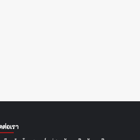
ิดต่อเรา