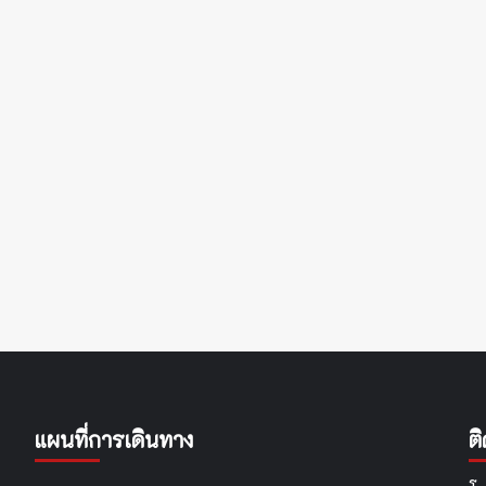
แผนที่การเดินทาง
ต