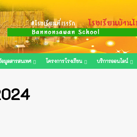
ข้อมูลสารสนเทศ
โครงการโรงเรียน
บริการออนไลน์
2024