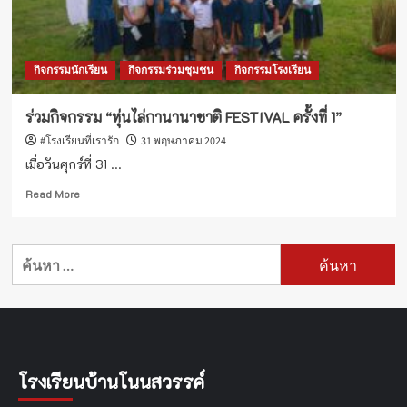
กิจกรรมนักเรียน
กิจกรรมร่วมชุมชน
กิจกรรมโรงเรียน
ร่วมกิจกรรม “หุ่นไล่กานานาชาติ FESTIVAL ครั้งที่ 1”
#โรงเรียนที่เรารัก
31 พฤษภาคม 2024
เมื่อวันศุกร์ที่ 31 ...
Read
Read More
more
about
ร่วม
ค้นหา
กิจกรรม
สำหรับ:
“หุ่น
ไล่
กานา
นา
ชาติ
FESTIVAL
โรงเรียนบ้านโนนสวรรค์
ครั้ง
ที่