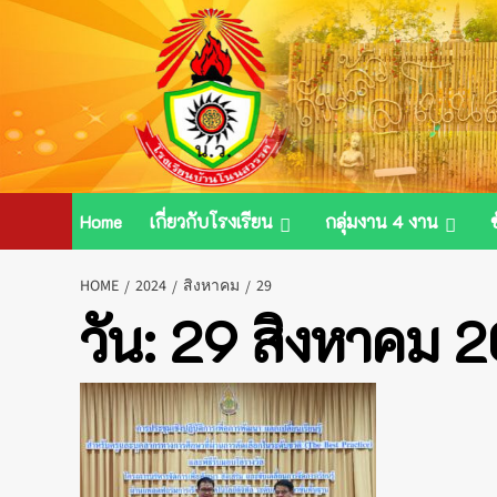
Skip
to
content
Home
เกี่ยวกับโรงเรียน
กลุ่มงาน 4 งาน
HOME
2024
สิงหาคม
29
วัน:
29 สิงหาคม 