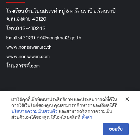
โรงเรียนบ้านโนนสวรรค์ หมู่ 6 ต.รัตนวาปี อ.รัตนวาปี
จ.หนองคาย 43120
โทร.042-418242
Email:43020166@nongkhai2.go.th
www.nonsawan.ac.th
www.nonsawan.com
โนนสวรรค์.com
เราใช้คุกกี้เพื่อพัฒนาประสิทธิภาพ และประสบการณ์ที่ดีใน
Home
การใช้เว็บไซต์ของคุณ คุณสามารถศึกษารายละเอียดได้ที่
นโยบายความเป็นส่วนตัว
และสามารถจัดการความเป็น
ส่วนตัวเองได้ของคุณได้เองโดยคลิกที่
ตั้งค่า
Copyright Bannonsawan School By...Krooyingyai © All
ยอมรับ
rights reserved.
|
CoverNews
by AF themes.