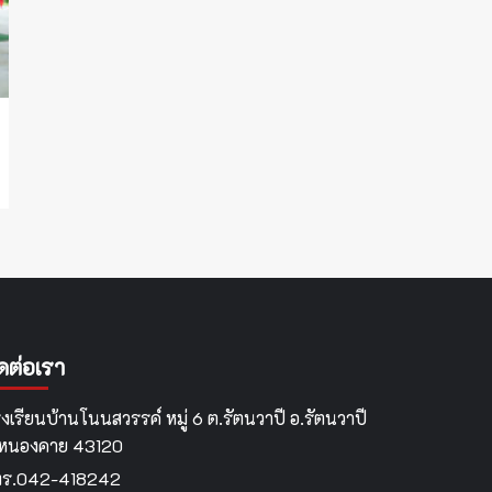
ิดต่อเรา
งเรียนบ้านโนนสวรรค์ หมู่ 6 ต.รัตนวาปี อ.รัตนวาปี
.หนองคาย 43120
ทร.042-418242