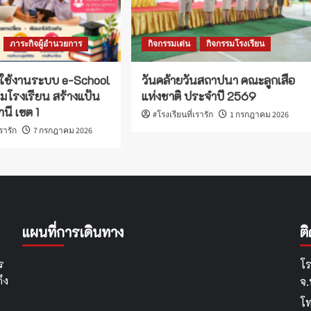
ภาระกิจผู้อำนวยการ
กิจกรรมเด่น
กิจกรรมโรงเรียน
ใช้งานระบบ e-School
วันคล้ายวันสถาปนา คณะลูกเสือ
่มโรงเรียน สร้างแป้น
แห่งชาติ ประจำปี 2569
นี เขต 1
#โรงเรียนที่เรารัก
1 กรกฎาคม 2026
เรารัก
7 กรกฎาคม 2026
แผนที่การเดินทาง
ต
ร
โร
ึง
จ
โ