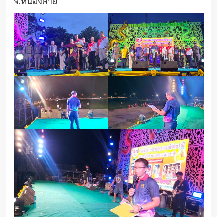
จ.หนองคาย