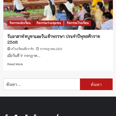
งบ
ประมาณ
การ
เงิน
กิจกรรมนักเรียน
กิจกรรมร่วมชุมชน
กิจกรรมโรงเรียน
การ
บัญชี
และ
วันอาสาฬหบูชาและวันเข้าพรรษา ประจำปีพุทธศักราช
พัสดุ
2568
ภาค
รัฐ
#โรงเรียนที่เรารัก
9 กรกฎาคม 2025
ประจำ
เมื่อวันที่ 9 กรกฎาค...
ปีงบประมาณ
พ.ศ.
Read
Read More
2568
more
รุ่น
about
ที่
วัน
ค้นหา
2
อาสาฬหบูชา
สำหรับ:
และ
วัน
เข้า
พรรษา
ประจำ
ปี