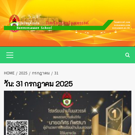
Skip
to
content
Primary
Menu
HOME
2025
กรกฎาคม
31
วัน:
31 กรกฎาคม 2025