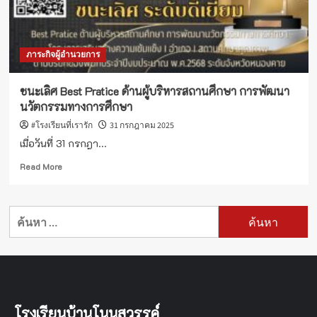
ภาระกิจผู้อำนวยการ
ชนะเลิศ Best Pratice ด้านผู้บริหารสถานศึกษา การพัฒนา
นวัตกรรมทางการศึกษา
#โรงเรียนที่เรารัก
31 กรกฎาคม 2025
เมื่อวันที่ 31 กรกฎา...
Read
Read More
more
about
ชนะ
ค้นหา
เลิศ
สำหรับ:
Best
Pratice
ด้าน
ผู้
บริหาร
สถาน
โรงเรียนบ้านโนนสวรรค์
ศึกษา