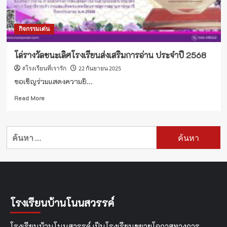
อ่าน
ประจำ
ปี
กิจกรรมเด่น
2568
โล่รางวัลชนะเลิศโรงเรียนส่งเสริมการอ่าน ประจำปี 2568
#โรงเรียนที่เรารัก
22 กันยายน 2025
ขอเชิญร่วมแสดงความยิ...
Read
Read More
more
about
โล่
ค้นหา
รางวัล
สำหรับ:
ชนะ
เลิศ
โรงเรียน
ส่ง
เสริม
การ
โรงเรียนบ้านโนนสวรรค์
อ่าน
ประจำ
ปี
โรงเรียนบ้านโนนสวรรค์ เป็นโรงเรียนขยายโอกาสทางการ