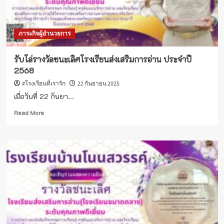
กิจกรรม
ครู
ต้นแบบ
ภาระกิจผู้อำนวยการ
รัก
การ
อ่าน
รับโล่รางวัลชนะเลิศโรงเรียนส่งเสริมการอ่าน ประจำปี
และ
2568
โรงเรียน
ส่ง
#โรงเรียนที่เรารัก
22 กันยายน 2025
เสริม
เมื่อวันที่ 22 กันยา...
การ
อ่าน
Read
Read More
more
about
รับ
โล่
รางวัล
ชนะ
เลิศ
โรงเรียน
ส่ง
เสริม
การ