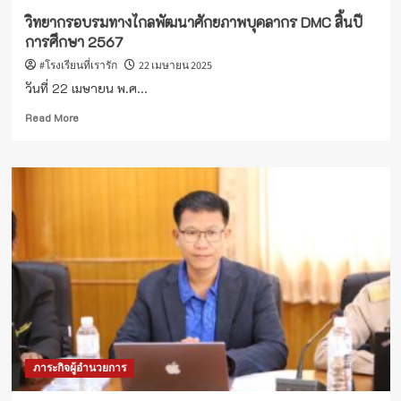
วิทยากรอบรมทางไกลพัฒนาศักยภาพบุคลากร DMC สิ้นปี
การศึกษา 2567
#โรงเรียนที่เรารัก
22 เมษายน 2025
วันที่ 22 เมษายน พ.ศ...
Read
Read More
more
about
วิทยากร
อบรม
ทาง
ไกล
พัฒนา
ศักยภาพ
บุคลากร
DMC
สิ้น
ปี
การ
ศึกษา
ภาระกิจผู้อำนวยการ
2567