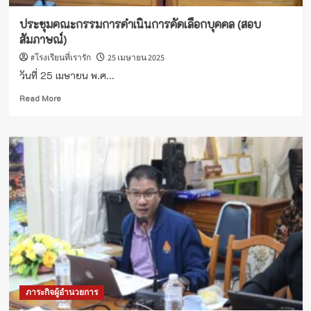
(A.T.C)
รุ่น
ประชุมคณะกรรมการดำเนินการคัดเลือกบุคคล (สอบ
ที่
สัมภาษณ์)
1/2568
#โรงเรียนที่เรารัก
25 เมษายน 2025
วันที่ 25 เมษายน พ.ศ...
Read
Read More
more
about
ประชุม
คณะ
กรรมการ
ดำเนิน
การ
คัด
เลือก
บุคคล
(สอบ
สัมภาษณ์)
ภาระกิจผู้อำนวยการ