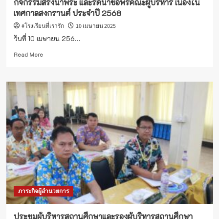
กิจกรรมสรงน้ำพระ และรดน้ำขอพรคณะผู้บริหาร เนื่องใน
การ
เทศกาลสงกรานต์ ประจำปี 2568
ศึกษา
2567
#โรงเรียนที่เรารัก
10 เมษายน 2025
วันที่ 10 เมษายน 256...
Read
Read More
more
about
กิจกรรม
สรง
น้ำ
พระ
และ
รดน้ำ
ขอ
พร
คณะ
ผู้
บริหาร
เนื่อง
ภาระกิจผู้อำนวยการ
ใน
เทศกาล
สงกรานต์
ประชุมผู้บริหารสถานศึกษาและรองผู้บริหารสถานศึกษา