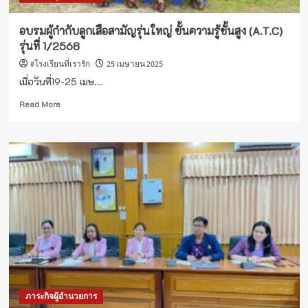
ต่าง
ชาติ
อบรมผู้กำกับลูกเสือสามัญรุ่นใหญ่ ขั้นความรู้ชั้นสูง (A.T.C)
รุ่นที่ 1/2568
#โรงเรียนที่เรารัก
25 เมษายน 2025
เมื่อวันที่19-25 เมษ...
Read
Read More
more
about
อบรม
ผู้
กำกับ
ลูก
เสือ
สามัญ
รุ่น
ใหญ่
ขั้น
ความ
รู้
ชั้น
ภาระกิจผู้อำนวยการ
สูง