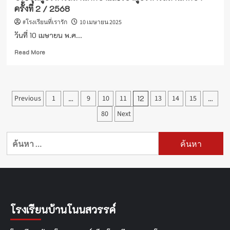
ประจำ
ครั้งที่ 2 / 2568
ปี
2568
#โรงเรียนที่เรารัก
10 เมษายน 2025
วันที่ 10 เมษายน พ.ศ...
Read
Read More
more
about
ประชุม
ผู้
Posts
Previous
1
…
9
10
11
12
13
14
15
…
บริหาร
สถาน
pagination
80
Next
ศึกษา
และ
ค้นหา
รอง
ผู้
สำหรับ:
บริหาร
สถาน
ศึกษา
ครั้ง
ที่
โรงเรียนบ้านโนนสวรรค์
2
/
2568