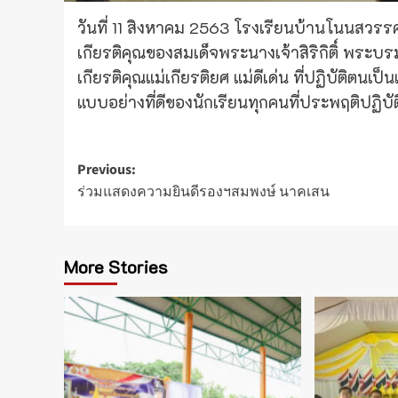
วันที่ 11 สิงหาคม 2563 โรงเรียนบ้านโนนสวรรค
เกียรติคุณของสมเด็จพระนางเจ้าสิริกิติ์ พร
เกียรติคุณแม่เกียรติยศ แม่ดีเด่น ที่ปฏิบัติตนเ
แบบอย่างที่ดีของนักเรียนทุกคนที่ประพฤติปฏิบัต
Post
Previous:
ร่วมแสดงความยินดีรองฯสมพงษ์ นาคเสน
navigation
More Stories