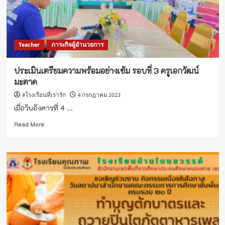
เกลี่ย
อัตรา
กำลัง
ข้าราชการ
Teacher
ภาระกิจผู้อำนวยการ
ครู
และ
ครู
ประเมินเตรียมความพร้อมอย่างเข้ม รอบที่ 3 ครูเอกวัฒน์
และ
มะตาด
บุคลากร
ทางการ
#โรงเรียนที่เรารัก
4 กรกฎาคม 2023
ศึกษา
เมื่อวันอังคารที่ 4 ...
ปี
2566
Read
Read More
more
about
ประเมิน
เตรียม
ความ
พร้อม
อย่าง
เข้ม
รอบ
ที่