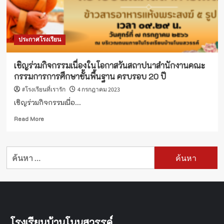
3
ครู
เอก
วัฒน์
ประกาศโรงเรียน
มะตาด
เชิญร่วมกิจกรรมเนื่องในโอกาสวันสถาปนาสำนักงานคณะ
กรรมการการศึกษาขั้นพื้นฐาน ครบรอบ 20 ปี
#โรงเรียนที่เรารัก
4 กรกฎาคม 2023
เชิญร่วมกิจกรรมเนื่อ...
Read
Read More
more
about
เชิญ
ค้นหา
ร่วม
สำหรับ:
กิจกรรม
เนื่อง
ใน
โอกาส
วัน
สถาปนา
โรงเรียนบ้านโนนสวรรค์
สำนักงาน