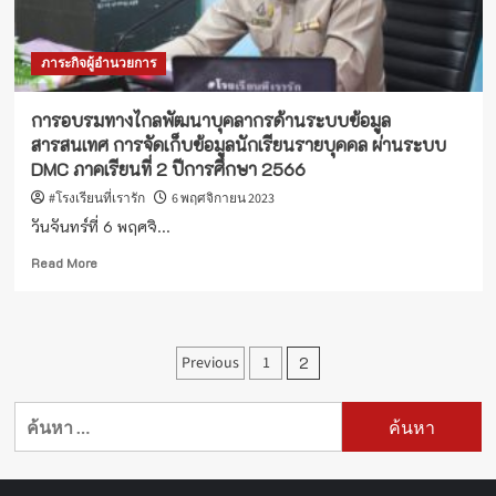
ผู้รับ
ผิด
ชอบ
ภาระกิจผู้อำนวยการ
การนำ
เข้า
ข้อมูล
การอบรมทางไกลพัฒนาบุคลากรด้านระบบข้อมูล
ใน
สารสนเทศ การจัดเก็บข้อมูลนักเรียนรายบุคคล ผ่านระบบ
ระบบ
DMC ภาคเรียนที่ 2 ปีการศึกษา 2566
การ
จัดการ
#โรงเรียนที่เรารัก
6 พฤศจิกายน 2023
แข่งขัน
วันจันทร์ที่ 6 พฤศจิ...
งาน
ศิลป
Read
Read More
หัตถกรรม
more
นักเรียน
about
ของ
การ
สถาน
อบรม
Posts
ศึกษา
Previous
1
2
ทาง
ไกล
pagination
พัฒนา
ค้นหา
บุคลากร
สำหรับ:
ด้าน
ระบบ
ข้อมูล