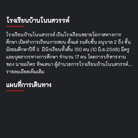
สารสนเทศ
การ
จัด
โรงเรียนบ้านโนนสวรรค์
เก็บ
ข้อมูล
โรงเรียนบ้านโนนสวรรค์ เป็นโรงเรียนขยายโอกาสทางการ
นักเรียน
ราย
ศึกษา เปิดทำการเรียนการสอน ตั้งแต่ ระดับชั้น อนุบาล 2 ถึง ชั้น
บุคคล
มัธยมศึกษาปีที่ 3 มีนักเรียนทั้งสิ้น 150 คน (10 มิ.ย.2568) มีครู
ผ่าน
และบุคลากรทางการศึกษา จำนวน 17 คน โดยการบริหารงาน
ระบบ
DMC
ของ นายอภิศร ทิพเสนา ผู้อำนวยการโรงเรียนบ้านโนนสวรรค์…
ภาค
รายละเอียดเพิ่มเติม
เรียน
ที่
แผนที่การเดินทาง
2
ปี
การ
ศึกษา
2566