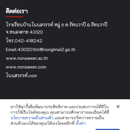
ติดต่อเรา
โรงเรียนบ้านโนนสวรรค์ หมู่ 6 ต.รัตนวาปี อ.รัตนวาปี
จ.หนองคาย 43120
โทร.042-418242
Email:43020166@nongkhai2.go.th
www.nonsawan.ac.th
www.nonsawan.com
โนนสวรรค์.com
เราใช้คุกกี้เพื่อพัฒนาประสิทธิภาพ และประสบการณ์ที่ดีใน
Home
การใช้เว็บไซต์ของคุณ คุณสามารถศึกษารายละเอียดได้ที่
นโยบายความเป็นส่วนตัว
และสามารถจัดการความเป็น
ส่วนตัวเองได้ของคุณได้เองโดยคลิกที่
ตั้งค่า
Copyright Bannonsawan School By...Krooyingyai © All