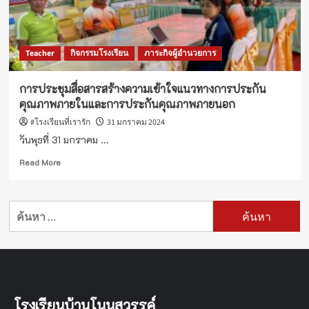
Teacher
กิจกรรมโรงเรียน
ภาระกิจผู้อำนวยการ
การประชุมสื่อสารสร้างความเข้าใจแนวทางการประกัน
คุณภาพภายในและการประกันคุณภาพภายนอก
#โรงเรียนที่เรารัก
31 มกราคม 2024
วันพุธที่ 31 มกราคม ...
Read
Read More
more
about
การ
ค้นหา
ประชุม
สำหรับ:
สื่อสาร
สร้าง
ความ
เข้าใจ
แนวทาง
การ
โรงเรียนบ้านโนนสวรรค์
ประกัน