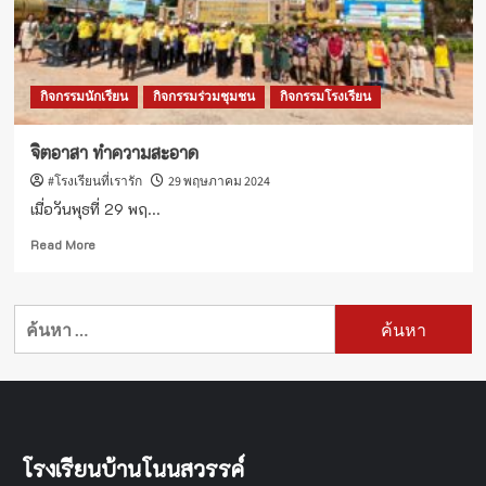
สารสนเทศ
เพื่อ
การ
ส่ง
กิจกรรมนักเรียน
กิจกรรมร่วมชุมชน
กิจกรรมโรงเรียน
เสริม
การ
จัดการ
จิตอาสา ทำความสะอาด
ศึกษา
#โรงเรียนที่เรารัก
29 พฤษภาคม 2024
วางแผน
และ
เมื่อวันพุธที่ 29 พฤ...
สนับสนุน
Read
การ
Read More
more
บริหาร
about
งบ
จิต
ประมาณ
ค้นหา
อาสา
ปี
สำหรับ:
ทำความ
การ
สะอาด
ศึกษา
2567
โรงเรียนบ้านโนนสวรรค์