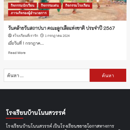
ปี
กิจกรรมนักเรียน
กิจกรรมเด่น
กิจกรรมโรงเรียน
2567
ภาระกิจรองผู้อำนวยการ
วันคล้ายวันสถาปนา คณะลูกเสือแห่งชาติ ประจำปี 2567
#โรงเรียนที่เรารัก
1 กรกฎาคม 2024
เมื่อวันที่ 1 กรกฎาค...
Read
Read More
more
about
วัน
ค้นหา
คล้าย
สำหรับ:
วัน
สถาปนา
คณะ
ลูก
เสือ
แห่ง
โรงเรียนบ้านโนนสวรรค์
ชาติ
ประจำ
ปี
โรงเรียนบ้านโนนสวรรค์ เป็นโรงเรียนขยายโอกาสทางการ
2567