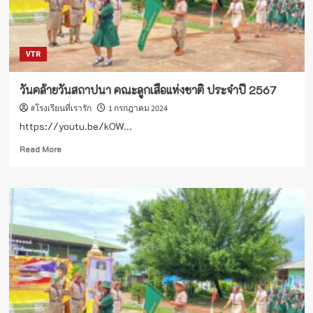
VTR
วันคล้ายวันสถาปนา คณะลูกเสือแห่งชาติ ประจำปี 2567
#โรงเรียนที่เรารัก
1 กรกฎาคม 2024
https://youtu.be/kOW...
Read
Read More
more
about
วัน
คล้าย
วัน
สถาปนา
คณะ
ลูก
เสือ
แห่ง
ชาติ
ประจำ