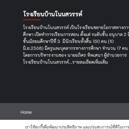
โอ
จัด
วัน
ทำ
เฉล
โรงเรียนบ้านโนนสวรรค์
โครงการ
พร
พัฒนา
ศักยภาพ
โรงเรียนบ้านโนนสวรรค์ เป็นโรงเรียนขยายโอกาสทางกา
ผู้
ศึกษา เปิดทำการเรียนการสอน ตั้งแต่ ระดับชั้น อนุบาล 2 ถ
อำนวย
ชั้นมัธยมศึกษาปีที่ 3 มีนักเรียนทั้งสิ้น 150 คน (10
การ
มิ.ย.2568) มีครูและบุคลากรทางการศึกษา จำนวน 17 คน
สถาน
ศึกษา
โดยการบริหารงานของ นายอภิศร ทิพเสนา ผู้อำนวยการ
กิจกรรม
โรงเรียนบ้านโนนสวรรค์…
รายละเอียดเพิ่มเติม
พัฒนา
ผู้
อำนวย
การ
สถาน
ศึกษา
สู่
มือ
อาชีพ
Home
ครั้ง
ที่
1/2567
เราใช้คุกกี้เพื่อพัฒนาประสิทธิภาพ และประสบการณ์ที่ดีในก