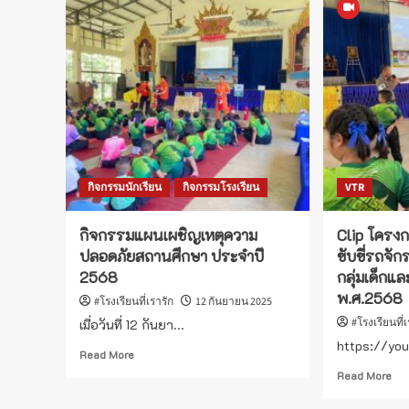
โรงเรียน
ประ
สุจริต
รา
ผล
กา
พั
งา
ตา
ข้อ
ตก
(PA
กิจกรรมนักเรียน
กิจกรรมโรงเรียน
VTR
ผู้
บริ
สถ
กิจกรรมแผนเผชิญเหตุความ
Clip โครง
ศึก
ปลอดภัยสถานศึกษา ประจำปี
ขับขี่รถจ
2568
กลุ่มเด็กแ
พ.ศ.2568
#โรงเรียนที่เรารัก
12 กันยายน 2025
#โรงเรียนที่
เมื่อวันที่ 12 กันยา...
https://you
Read
Read More
more
Re
Read More
about
mo
กิจกรรม
ab