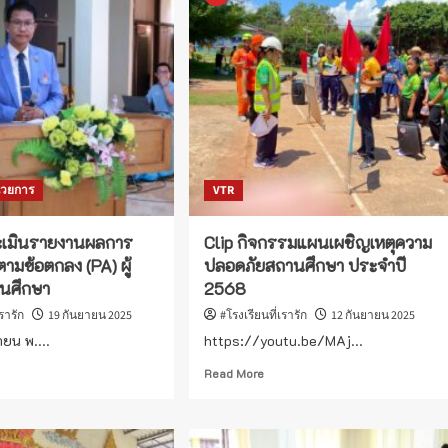
นวยการ
VTR
ระเมินรายงานผลการ
Clip กิจกรรมแผนเผชิญเหตุความ
มข้อตกลง (PA) ผู้
ปลอดภัยสถานศึกษา ประจำปี
นศึกษา
2568
เรารัก
19 กันยายน 2025
#โรงเรียนที่เรารัก
12 กันยายน 2025
ยายน พ....
https://youtu.be/MAj...
ad
Read
Read More
re
more
out
about
Clip
ม
กิจกรรม