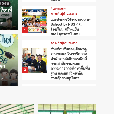
กิจกรรมเด่น
รียนที่
ภาระกิจผู้อำนวยการ
แนะนำการใช้งานระบบ e-
025
School by NSS กลุ่ม
โรงเรียน สร้างแป้น
1
สพป.อุดรธานี เขต 1
านระบบ e-School by
ภาระกิจผู้อำนวยการ
ร่วมต้อนรับคณะศึกษาดู
กิจกรรมเด่น
งานระบบบริหารจัดการ
ียน สร้างแป้น
วันค
สำนักงานอิเล็กทรอนิกส์
จากสำนักงานคณะ
กษา
ขต 1
ประ
กรรมการการศึกษาขั้นพื้น
2
ฐาน และมหาวิทยาลัย
ราชภัฏสวนสุนันทา
025
#โรงเรียนที
ภาระกิจผู้อำนวยการ
ร่วมประชุมการจัดสรร
อัตราว่างจากผลการ
เกษียณอายุราชการของข้า
ราชครูและบุคลากร
3
ทางการศึกษา เมื่อสิ้น