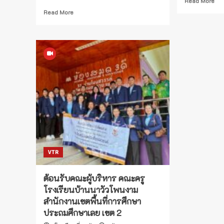
Read More
mo
Read
Read More
ab
more
คณ
about
ทำ
โครงการ
ประ
เสริม
ทบ
สร้าง
กา
ทักษะ
จัด
การ
ทำ
ขับขี่
แผ
รถ
พั
จักรยานยนต์
คุ
ปลอดภัย
กา
ใน
ศึก
กลุ่ม
แล
เด็ก
แผ
VTR
และ
ปฏิบ
เยาวชน
กา
อำเภอ
ต้อนรับคณะผู้บริหาร คณะครู
ปร
รัตน
โรงเรียนบ้านนาวัวโพนงาม
ปี
วาปี
ขอ
สำนักงานเขตพื้นที่การศึกษา
จังหวัด
สถ
หนองคาย
ประถมศึกษาเลย เขต 2
ศึก
ประจำ