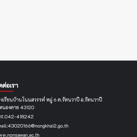
ิดต่อเรา
งเรียนบ้านโนนสวรรค์ หมู่ 6 ต.รัตนวาปี อ.รัตนวาปี
.หนองคาย 43120
ทร.042-418242
ail:43020166@nongkhai2.go.th
w.nonsawan.ac.th