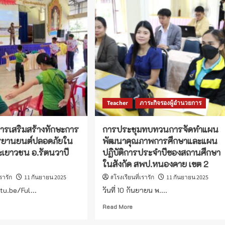
เมิน
แผน
ยงาน
เผชิญ
เหตุ
ร
ความ
ฒนา
ปลอดภัย
น
สถาน
ม
ศึกษา
ประจำ
ลง
ปี
)
2568
Teacher
ภาระกิจรองผู้อำนวยการ
หาร
าน
การเสริมสร้างทักษะการ
การประชุมทบทวนการจัดทำแผน
ษา
ักรยานยนต์ปลอดภัยใน
พัฒนาคุณภาพการศึกษาและแผน
ละเยาวชน อ.รัตนวาปี
ปฏิบัติการประจำปีของสถานศึกษา
ในสังกัด สพป.หนองคาย เขต 2
เรารัก
11 กันยายน 2025
#โรงเรียนที่เรารัก
11 กันยายน 2025
tu.be/Ful...
วันที่ 10 กันยายน พ....
ad
Read
Read More
re
more
out
about