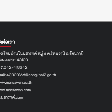
ิดต่อเรา
งเรียนบ้านโนนสวรรค์ หมู่ 6 ต.รัตนวาปี อ.รัตนวาปี
.หนองคาย 43120
ทร.042-418242
ail:43020166@nongkhai2.go.th
w.nonsawan.ac.th
ww.nonsawan.com
นสวรรค์.com