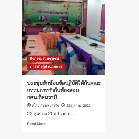
พัฒนา
คณ
กิจกรรม
กร
ห้อง
ประ
สมุด
ห้อ
และ
สมุ
กิจกรรม
โรง
ส่ง
บ้า
เสริม
หน
รัก
แก้
การ
กิจกรรมร่วมชุมชน
อ่าน
ภาระกิจผู้อำนวยการ
ประชุมซักซ้อมข้อปฏิบัติให้กับคณะ
กรรมการกำกับห้องสอบ
กศน.รัตนวาปี
#โรงเรียนที่เรารัก
22 ตุลาคม 2020
22 ตุลาคม 2563 เวลา ...
Read
Read More
more
about