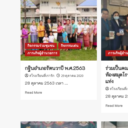
พสน.
ลิ
เทศกาล
นคั
ลอย
กระทง
2563
กิจกรรมร่วมชุมชน
กิจกรรมเด่น
ภาระกิจผู้อำนวยการ
ภาระกิจผู้อำ
กฐินอำเภอรัตนวาปี พ.ศ.2563
ร่วมเป็นค
ห้องสมุดโ
#โรงเรียนที่เรารัก
29 ตุลาคม 2020
แท่ง
28 ตุลาคม 2563 เวลา ...
#โรงเรียนที่
Read
Read More
28 ตุลาคม 2
more
about
Re
Read More
กฐิน
mo
อำเภอ
ab
รัตน
ร่ว
วาปี
เป็น