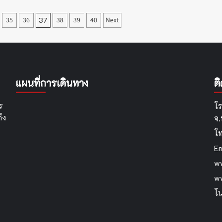
35
36
37
38
39
40
Next
แผนที่การเดินทาง
ต
ร
โร
ึง
จ
โ
Em
ww
w
โน