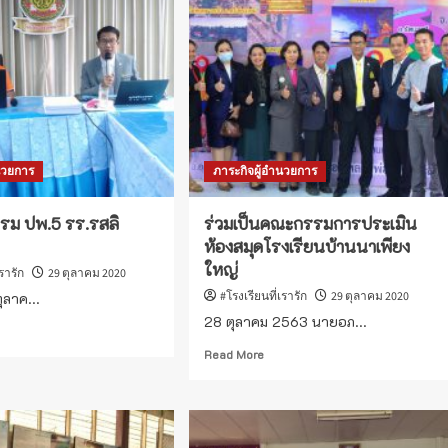
นวยการ
ภาระกิจผู้อำนวยการ
รม ปพ.5 รร.รสลิ
ร่วมเป็นคณะกรรมการประเมิน
ห้องสมุดโรงเรียนบ้านนาเพียง
ใหญ่
เรารัก
29 ตุลาคม 2020
#โรงเรียนที่เรารัก
29 ตุลาคม 2020
ตุลาค...
28 ตุลาคม 2563 นายอภ...
ad
re
Read
Read More
out
more
ยากร
about
รม
ร่วม
.5
เป็น
รส
คณะ