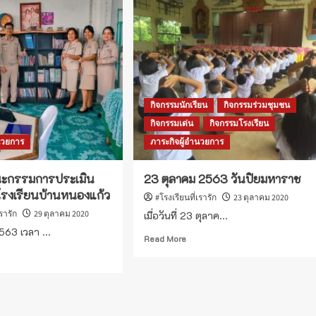
กรรมการ
ะ
ประ
รมการ
เมินฯ
เมิน
ห้อง
ง
สมุด
ด
โรงเรียน
เรียน
บ้าน
น
บัว
น
กิจกรรมนักเรียน
กิจกรรมร่วมชุมชน
าม
กิจกรรมเด่น
กิจกรรมโรงเรียน
ง
นวยการ
ภาระกิจผู้อำนวยการ
ณะกรรมการประเมิน
23 ตุลาคม 2563 วันปิยมหาราช
โรงเรียนบ้านหนองแก้ว
#โรงเรียนที่เรารัก
23 ตุลาคม 2020
เรารัก
29 ตุลาคม 2020
เมื่อวันที่ 23 ตุลาค...
563 เวลา ...
Read
Read More
more
ad
about
re
23
out
ตุลาคม
ม
2563