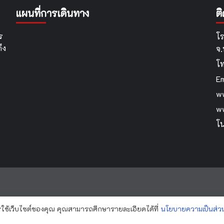
แผนที่การเดินทาง
ต
ร
โร
ึง
จ
โ
Em
ww
w
โน
ารใช้เว็บไซต์ของคุณ คุณสามารถศึกษารายละเอียดได้ที่
นโยบายความเป็นส่วน
nsawan School By...Krooyingyai © All rights reserved.
|
CoverNe