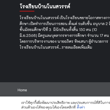
ปฏิบัติ
โรงเรียนบ้านโนนสวรรค์
การ
การ
ประยุกต์
โรงเรียนบ้านโนนสวรรค์ เป็นโรงเรียนขยายโอกาสทางกา
ใช้
ศึกษา เปิดทำการเรียนการสอน ตั้งแต่ ระดับชั้น อนุบาล 2 ถ
เทคโนโลยี
ชั้นมัธยมศึกษาปีที่ 3 มีนักเรียนทั้งสิ้น 150 คน (10
AI
มิ.ย.2568) มีครูและบุคลากรทางการศึกษา จำนวน 17 คน
ใน
การ
โดยการบริหารงานของ นายอภิศร ทิพเสนา ผู้อำนวยการ
สร้าง
โรงเรียนบ้านโนนสวรรค์…
รายละเอียดเพิ่มเติม
สื่อ
บน
แพลตฟอร์ม
OBEC
Content
Center
Home
เราใช้คุกกี้เพื่อพัฒนาประสิทธิภาพ และประสบการณ์ที่ดีในก
Copyright Banno
ส่วนตัวเองได้ของคุณได้เองโดยคลิกที่
ตั้งค่า