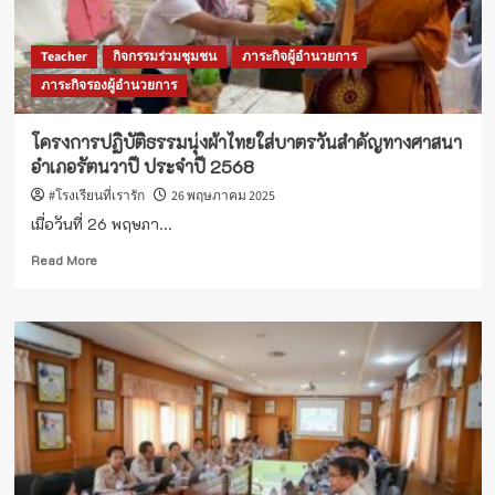
Teacher
กิจกรรมร่วมชุมชน
ภาระกิจผู้อำนวยการ
ภาระกิจรองผู้อำนวยการ
โครงการปฏิบัติธรรมนุ่งผ้าไทยใส่บาตรวันสำคัญทางศาสนา
อำเภอรัตนวาปี ประจำปี 2568
#โรงเรียนที่เรารัก
26 พฤษภาคม 2025
เมื่อวันที่ 26 พฤษภา...
Read
Read More
more
about
โครงการ
ปฏิบัติ
ธรรม
นุ่ง
ผ้า
ไทย
ใส่
บาตร
วัน