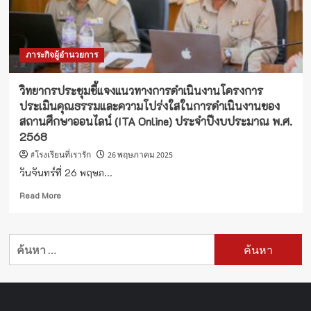
ด้าน
การ
บริหาร
จัดการ
ภาระกิจผู้อำนวยการ
ข้อมูล
สารสนเทศ
ทางการ
วิทยากรประชุมชี้แจงแนวทางการดำเนินงานโครงการ
ศึกษา
ประเมินคุณธรรมและความโปร่งใสในการดำเนินงานของ
ปี
สถานศึกษาออนไลน์ (ITA Online) ประจำปีงบประมาณ พ.ศ.
การ
2568
ศึกษา
2568
#โรงเรียนที่เรารัก
26 พฤษภาคม 2025
วันจันทร์ที่ 26 พฤษภ...
Read
Read More
more
about
วิทยากร
ค้นหา
ประชุม
สำหรับ:
ชี้แจง
แนวทาง
การ
ดำเนิน