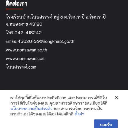
ติดต่อเรา
โรงเรียนบ้านโนนสวรรค์ หมู่ 6 ต.รัตนวาปี อ.รัตนวาปี
จ.หนองคาย 43120
โทร.042-418242
Email:43020166@nongkhai2.go.th
www.nonsawan.ac.th
www.nonsawan.com
โนนสวรรค์.com
เราใช้คุกกี้เพื่อพัฒนาประสิทธิภาพ และประสบการณ์ที่ดีใน
Home
การใช้เว็บไซต์ของคุณ คุณสามารถศึกษารายละเอียดได้ที่
นโยบายความเป็นส่วนตัว
และสามารถจัดการความเป็น
ส่วนตัวเองได้ของคุณได้เองโดยคลิกที่
ตั้งค่า
Copyright Bannonsawan School By...Krooyingyai © All
ยอมรับ
rights reserved.
|
CoverNews
by AF themes.