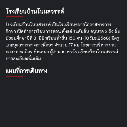
งาน
โครงการ
โรงเรียนบ้านโนนสวรรค์
ประเมิน
คุณธรรม
และ
โรงเรียนบ้านโนนสวรรค์ เป็นโรงเรียนขยายโอกาสทางการ
ความ
ศึกษา เปิดทำการเรียนการสอน ตั้งแต่ ระดับชั้น อนุบาล 2 ถึง ชั้น
โปร่งใส
มัธยมศึกษาปีที่ 3 มีนักเรียนทั้งสิ้น 150 คน (10 มิ.ย.2568) มีครู
ใน
การ
และบุคลากรทางการศึกษา จำนวน 17 คน โดยการบริหารงาน
ดำเนิน
ของ นายอภิศร ทิพเสนา ผู้อำนวยการโรงเรียนบ้านโนนสวรรค์…
งาน
รายละเอียดเพิ่มเติม
ของ
สถาน
แผนที่การเดินทาง
ศึกษา
ออนไลน์
(ITA
Online)
ประจำ
ปีงบประมาณ
พ.ศ.
2568