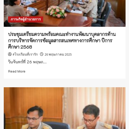
สำคัญ
ทาง
ศาสนา
ภาระกิจผู้อำนวยการ
อำเภอ
รัตน
วาปี
ประชุมเตรียมความพร้อมคณะทำงานพัฒนาบุคลากรด้าน
ประจำ
การบริหารจัดการข้อมูลสารสนเทศทางการศึกษา ปีการ
ปี
ศึกษา 2568
2568
#โรงเรียนที่เรารัก
26 พฤษภาคม 2025
วันจันทร์ที่ 26 พฤษภ...
Read
Read More
more
about
ประชุม
เตรียม
ความ
พร้อม
คณะ
ทำงาน
พัฒนา
บุคลากร