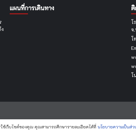
เรียน
การ
แผนที่การเดินทาง
ต
าย
จัด
กาส
ประสบการณ์
หวัด
การ
ร
โร
องคาย
เรียน
ึง
จ
ธจ.หนองคาย
รู้
เชิง
โ
ง
รุก
Em
ระดับ
ปฐมวัย
ww
ใน
w
โรงเรียน
คุณภาพ
โน
ระดับ
ประถม
ศึกษา
ารใช้เว็บไซต์ของคุณ คุณสามารถศึกษารายละเอียดได้ที่
นโยบายความเป็นส่วน
nsawan School By...Krooyingyai © All rights reserved.
|
CoverNe