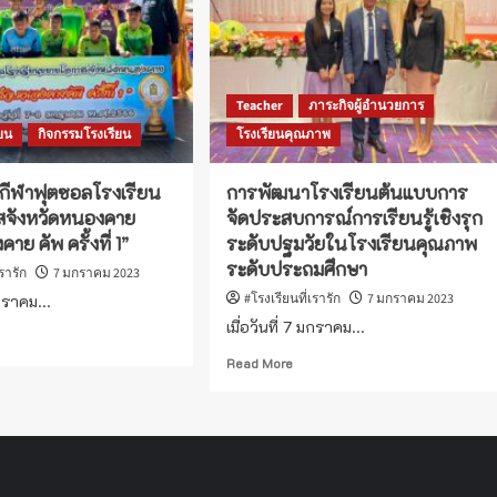
Teacher
ภาระกิจผู้อำนวยการ
ียน
กิจกรรมโรงเรียน
โรงเรียนคุณภาพ
นกีฬาฟุตซอลโรงเรียน
การพัฒนาโรงเรียนต้นแบบการ
สจังหวัดหนองคาย
จัดประสบการณ์การเรียนรู้เชิงรุก
ย คัพ ครั้งที่ 1”
ระดับปฐมวัยในโรงเรียนคุณภาพ
ระดับประถมศึกษา
เรารัก
7 มกราคม 2023
#โรงเรียนที่เรารัก
7 มกราคม 2023
มกราคม...
เมื่อวันที่ 7 มกราคม...
ad
re
Read
Read More
out
more
ร
about
งขัน
การ
า
พัฒนา
โรงเรียน
ล
ต้นแบบ