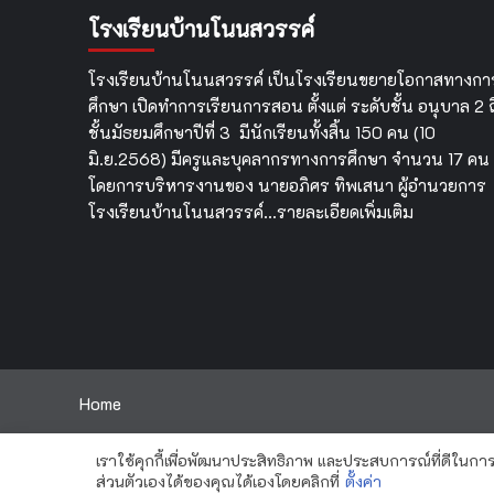
โรง
ทาง
โรงเรียนบ้านโนนสวรรค์
ขย
วิชาการ
โอ
กิจกรรม
จัง
การ
โรงเรียนบ้านโนนสวรรค์ เป็นโรงเรียนขยายโอกาสทางกา
หน
พัฒนา
ศึกษา เปิดทำการเรียนการสอน ตั้งแต่ ระดับชั้น อนุบาล 2 ถ
“ศ
ศักยภาพ
ชั้นมัธยมศึกษาปีที่ 3 มีนักเรียนทั้งสิ้น 150 คน (10
คัพ
ผู้
ครั้
มิ.ย.2568) มีครูและบุคลากรทางการศึกษา จำนวน 17 คน
เรียน
ที่
ให้
โดยการบริหารงานของ นายอภิศร ทิพเสนา ผู้อำนวยการ
1”
เกิด
โรงเรียนบ้านโนนสวรรค์…
รายละเอียดเพิ่มเติม
ทักษะ
เพื่อ
การ
ดำรง
ชีวิต
ใน
ศตวรรษ
ที่
21
Home
เราใช้คุกกี้เพื่อพัฒนาประสิทธิภาพ และประสบการณ์ที่ดีในก
Copyright Banno
ส่วนตัวเองได้ของคุณได้เองโดยคลิกที่
ตั้งค่า