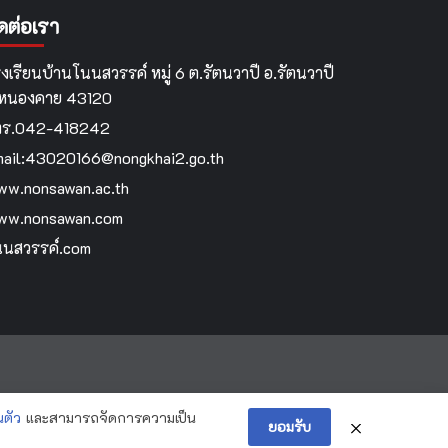
ิดต่อเรา
งเรียนบ้านโนนสวรรค์ หมู่ 6 ต.รัตนวาปี อ.รัตนวาปี
.หนองคาย 43120
ทร.042-418242
ail:43020166@nongkhai2.go.th
w.nonsawan.ac.th
ww.nonsawan.com
นสวรรค์.com
ตัว
และสามารถจัดการความเป็น
ยอมรับ
ws
by AF themes.