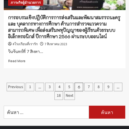
ภาระกิจผู้อำนวยการ
พัฒนา
ครู
และ
การอบรมเชิงปฏิบัติการการส่งเสริมและพัฒนาสมรรถนะครู
บุคลากร
และ บุคลากรทางการศึกษา ด้านการสำรวจแววความ
ทางการ
สามารถพิเศษ เพื่อส่งเสริมพหุปัญญาของผู้เรียนด้วยระบบ
ศึกษา
อิเล็กทรอนิกส์ ปีการศึกษา 2566 ผ่านระบบออนไลน์
หลักสูตร
“ผู้
#โรงเรียนที่เรารัก
7 สิงหาคม 2023
ดำเนิน
วันจันทร์ที่ 7 สิงหา...
การ
คัด
Read
Read More
กรอง
more
คน
about
พิการ
การ
ทางการ
อบรม
Posts
ศึกษา
Previous
1
…
3
4
5
6
7
8
9
…
เชิง
ปฏิบัติ
pagination
18
Next
การ
การ
ค้นหา
ส่ง
เสริม
สำหรับ:
และ
พัฒนา