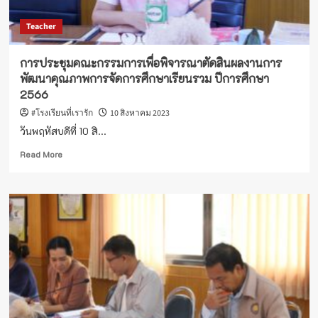
นักเรียน
และ
Teacher
การ
ดำเนิน
การ
การประชุมคณะกรรมการเพื่อพิจารณาตัดสินผลงานการ
ป้องกัน
พัฒนาคุณภาพการจัดการศึกษาเรียนรวม ปีการศึกษา
เพื่อ
2566
ลด
ปัญหา
#โรงเรียนที่เรารัก
10 สิงหาคม 2023
การ
วันพฤหัสบดีที่ 10 สิ...
ออก
กลาง
Read
Read More
คัน
more
ของ
about
ผู้
การ
เรียน
ประชุม
ระดับ
คณะ
การ
กรรมการ
ศึกษา
เพื่อ
ขั้น
พิจารณา
พื้น
ตัดสิน
ฐาน
ผล
งานการ
พัฒนา