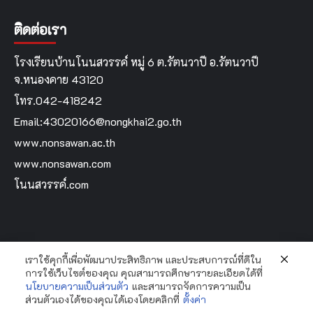
ปี
การ
ติดต่อเรา
ศึกษา
2566
โรงเรียนบ้านโนนสวรรค์ หมู่ 6 ต.รัตนวาปี อ.รัตนวาปี
ผ่าน
จ.หนองคาย 43120
ระบบ
ออนไลน์
โทร.042-418242
Email:43020166@nongkhai2.go.th
www.nonsawan.ac.th
www.nonsawan.com
โนนสวรรค์.com
เราใช้คุกกี้เพื่อพัฒนาประสิทธิภาพ และประสบการณ์ที่ดีใน
Home
การใช้เว็บไซต์ของคุณ คุณสามารถศึกษารายละเอียดได้ที่
นโยบายความเป็นส่วนตัว
และสามารถจัดการความเป็น
ส่วนตัวเองได้ของคุณได้เองโดยคลิกที่
ตั้งค่า
Copyright Bannonsawan School By...Krooyingyai © All