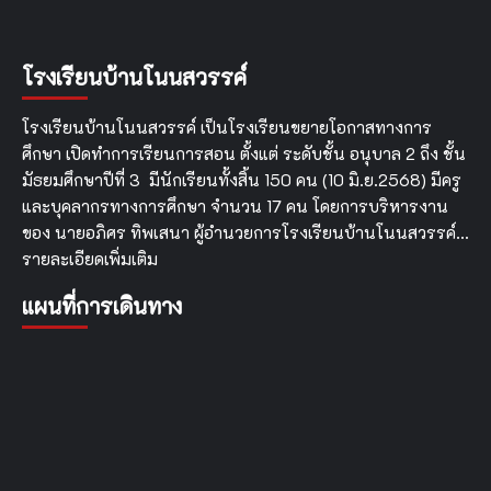
สมรรถนะ
ครู
และ
โรงเรียนบ้านโนนสวรรค์
บุคลากร
ทางการ
ศึกษา
โรงเรียนบ้านโนนสวรรค์ เป็นโรงเรียนขยายโอกาสทางการ
ด้าน
ศึกษา เปิดทำการเรียนการสอน ตั้งแต่ ระดับชั้น อนุบาล 2 ถึง ชั้น
การ
สำรวจ
มัธยมศึกษาปีที่ 3 มีนักเรียนทั้งสิ้น 150 คน (10 มิ.ย.2568) มีครู
แวว
และบุคลากรทางการศึกษา จำนวน 17 คน โดยการบริหารงาน
ความ
ของ นายอภิศร ทิพเสนา ผู้อำนวยการโรงเรียนบ้านโนนสวรรค์…
สามารถ
รายละเอียดเพิ่มเติม
พิเศษ
เพื่อ
แผนที่การเดินทาง
ส่ง
เสริม
พหุ
ปัญญา
ของ
ผู้
เรียน
ด้วย
ระบบ
อิเล็กทรอนิกส์