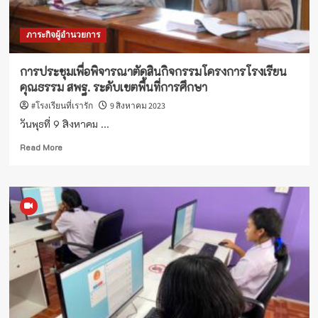
คุณภาพ
การ
ภาระกิจผู้อำนวยการ
จัดการ
ศึกษา
เรียน
การประชุมเพื่อพิจารณาตัดสินกิจกรรมโครงการโรงเรียน
รวม
คุณธรรม สพฐ. ระดับเขตพื้นที่การศึกษา
ปี
การ
#โรงเรียนที่เรารัก
9 สิงหาคม 2023
ศึกษา
วันพุธที่ 9 สิงหาคม ...
2566
Read
Read More
more
about
การ
ประชุม
เพื่อ
พิจารณา
ตัดสิน
กิจกรรม
โครงการ
โรงเรียน
คุณธรรม
สพฐ.