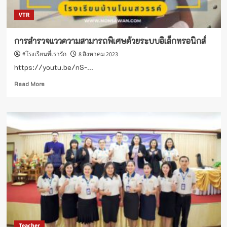
VTR
การสำรวจแววความสามารถพิเศษด้วยระบบอิเล็กทรอนิกส์
#โรงเรียนที่เรารัก
8 สิงหาคม 2023
https://youtu.be/nS-...
Read
Read More
more
about
การ
สำรวจ
แวว
ความ
สามารถ
พิเศษ
ด้วย
ระบบ
อิเล็กทรอนิกส์
Teacher