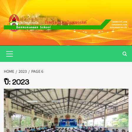
Skip
to
content
Primary
Menu
HOME
2023
PAGE 6
ปี:
2023